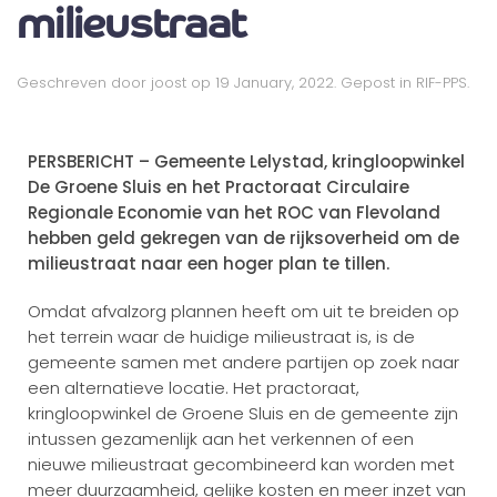
milieustraat
Geschreven door
joost
op
19 January, 2022
. Gepost in
RIF-PPS
.
PERSBERICHT – Gemeente Lelystad, kringloopwinkel
De Groene Sluis en het Practoraat Circulaire
Regionale Economie van het ROC van Flevoland
hebben geld gekregen van de rijksoverheid om de
milieustraat naar een hoger plan te tillen.
Omdat afvalzorg plannen heeft om uit te breiden op
het terrein waar de huidige milieustraat is, is de
gemeente samen met andere partijen op zoek naar
een alternatieve locatie. Het practoraat,
kringloopwinkel de Groene Sluis en de gemeente zijn
intussen gezamenlijk aan het verkennen of een
nieuwe milieustraat gecombineerd kan worden met
meer duurzaamheid, gelijke kosten en meer inzet van