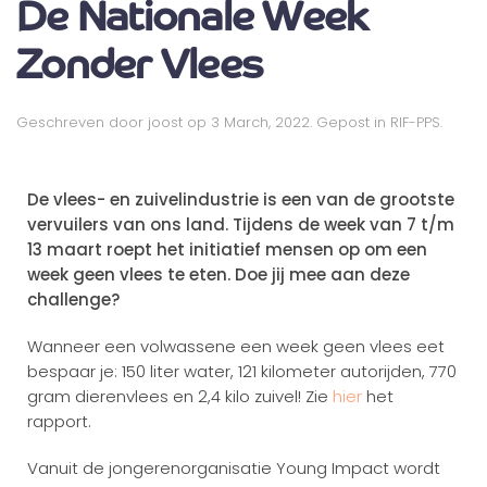
De Nationale Week
Zonder Vlees
Geschreven door
joost
op
3 March, 2022
. Gepost in
RIF-PPS
.
De vlees- en zuivelindustrie is een van de grootste
vervuilers van ons land. Tijdens de week van 7 t/m
13 maart roept het initiatief mensen op om een
week geen vlees te eten. Doe jij mee aan deze
challenge?
Wanneer een volwassene een week geen vlees eet
bespaar je: 150 liter water, 121 kilometer autorijden, 770
gram dierenvlees en 2,4 kilo zuivel! Zie
hier
het
rapport.
Vanuit de jongerenorganisatie Young Impact wordt