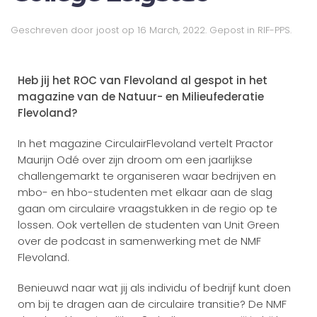
Geschreven door
joost
op
16 March, 2022
. Gepost in
RIF-PPS
.
Heb jij het ROC van Flevoland al gespot in het
magazine van de Natuur- en Milieufederatie
Flevoland?
In het magazine CirculairFlevoland vertelt Practor
Maurijn Odé over zijn droom om een jaarlijkse
challengemarkt te organiseren waar bedrijven en
mbo- en hbo-studenten met elkaar aan de slag
gaan om circulaire vraagstukken in de regio op te
lossen. Ook vertellen de studenten van Unit Green
over de podcast in samenwerking met de NMF
Flevoland.
Benieuwd naar wat jij als individu of bedrijf kunt doen
om bij te dragen aan de circulaire transitie? De NMF