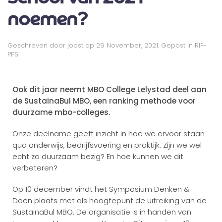
noemen?
Geschreven door
joost
op
29 November, 2021
. Gepost in
RIF-
PPS
.
Ook dit jaar neemt MBO College Lelystad deel aan
de SustainaBul MBO, een ranking methode voor
duurzame mbo-colleges.
Onze deelname geeft inzicht in hoe we ervoor staan
qua onderwijs, bedrijfsvoering en praktijk. Zijn we wel
echt zo duurzaam bezig? En hoe kunnen we dit
verbeteren?
Op 10 december vindt het Symposium Denken &
Doen plaats met als hoogtepunt de uitreiking van de
SustainaBul MBO. De organisatie is in handen van