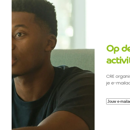
Op de
activi
CRE organis
je e-maila
E-
mailadres