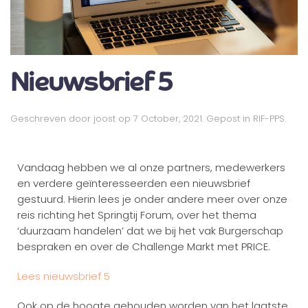
Nieuwsbrief 5
Geschreven door
joost
op
7 October, 2021
. Gepost in
RIF-PPS
.
Vandaag hebben we al onze partners, medewerkers
en verdere geïnteresseerden een nieuwsbrief
gestuurd. Hierin lees je onder andere meer over onze
reis richting het Springtij Forum, over het thema
‘duurzaam handelen’ dat we bij het vak Burgerschap
bespraken en over de Challenge Markt met PRICE.
Lees nieuwsbrief 5
Ook op de hoogte gehouden worden van het laatste