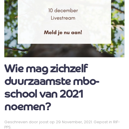
Wie mag zichzelf
duurzaamste mbo-
school van 2021
noemen?
Geschreven door
joost
op
29 November, 2021
. Gepost in
RIF-
PPS
.