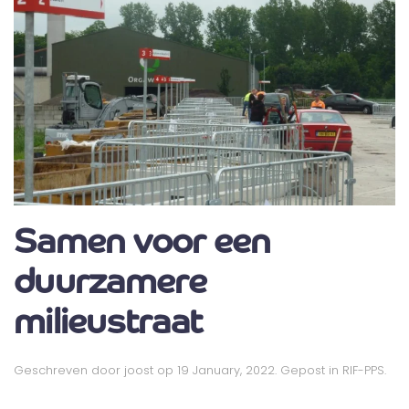
Samen voor een
duurzamere
milieustraat
Geschreven door
joost
op
19 January, 2022
. Gepost in
RIF-PPS
.