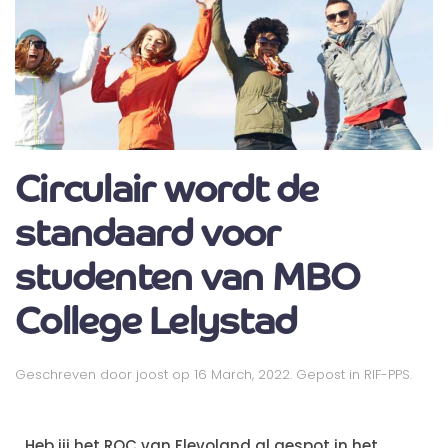
Circulair wordt de
standaard voor
studenten van MBO
College Lelystad
Geschreven door
joost
op
16 March, 2022
. Gepost in
RIF-PPS
.
Heb jij het ROC van Flevoland al gespot in het