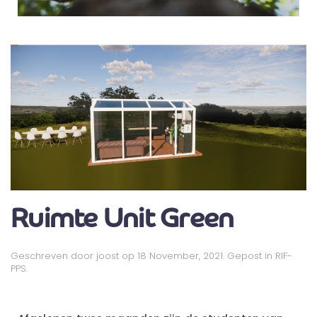
Ruimte Unit Green
Geschreven door
joost
op
18 November, 2021
. Gepost in
RIF-
PPS
.