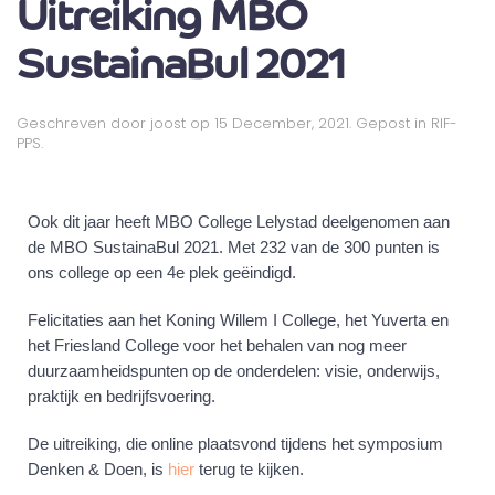
Uitreiking MBO
SustainaBul 2021
Geschreven door
joost
op
15 December, 2021
. Gepost in
RIF-
PPS
.
Ook dit jaar heeft MBO College Lelystad deelgenomen aan
de MBO SustainaBul 2021. Met 232 van de 300 punten is
ons college op een 4e plek geëindigd.
Felicitaties aan het Koning Willem I College, het Yuverta en
het Friesland College voor het behalen van nog meer
duurzaamheidspunten op de onderdelen: visie, onderwijs,
praktijk en bedrijfsvoering.
De uitreiking, die online plaatsvond tijdens het symposium
Denken & Doen, is
hier
terug te kijken.