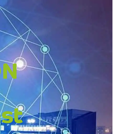
ON
st