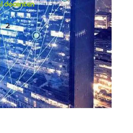
l docenten
2