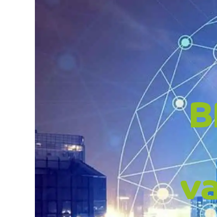
Geschreven door
Kevin
op
15 May, 2025
. Gepost in
Chall
B
v