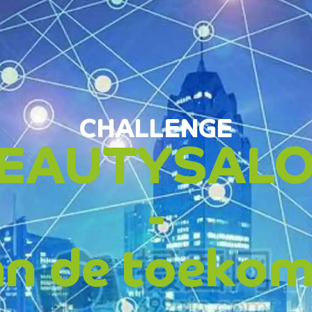
enge
.
CHALLENGE
EAUTYSAL
-
an de toekom