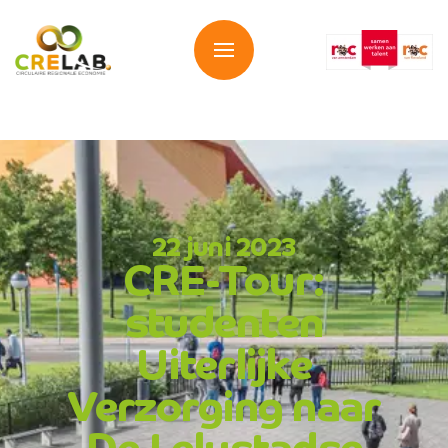
Overslaan en naar de inhoud gaan
22 juni 2023
CRE-Tour:
studenten
Uiterlijke
Verzorging naar