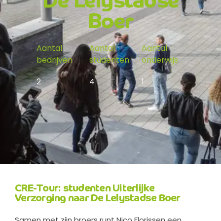
De Lelystadse
Boer
Aantal
Aantal
Aantal
bedrijven
studenten
onderwijs
2
4
1
CRE-Tour: studenten Uiterlijke
Verzorging naar De Lelystadse Boer
Samen met zijn broers runt Nico Florissen een